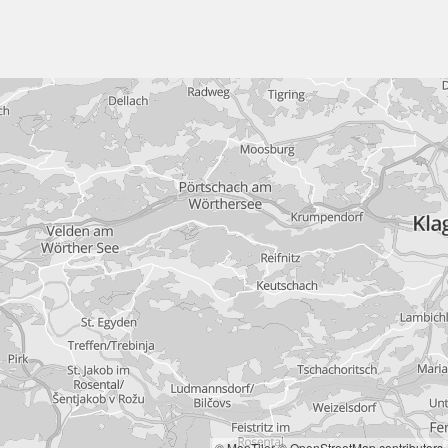
© MapTiler
© OpenStreetMap contributors