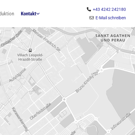
+43 4242 242180

duktion
Kontakt
E-Mail schreiben
